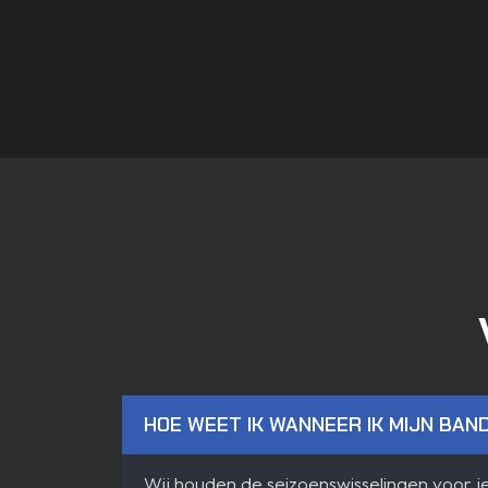
HOE WEET IK WANNEER IK MIJN BAN
Wij houden de seizoenswisselingen voor j