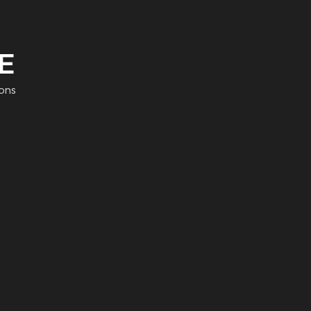
E
ons