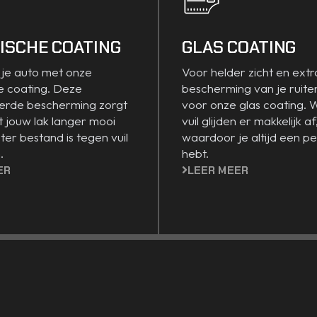
ISCHE COATING
GLAS COATING
je auto met onze
Voor helder zicht en extr
e coating. Deze
bescherming van je ruiten
rde bescherming zorgt
voor onze glas coating. 
 jouw lak langer mooi
vuil glijden er makkelijk af
eter bestand is tegen vuil
waardoor je altijd een pe
.
hebt.
ER
LEER MEER