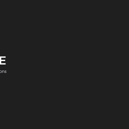
E
ons