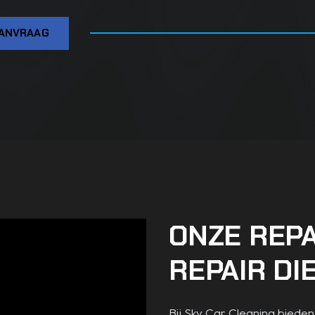
ANVRAAG
ONZE REPA
REPAIR DI
Bij Sky Car Cleaning biede