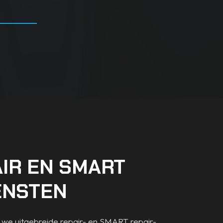
IR EN SMART
ENSTEN
n we uitgebreide repair- en SMART repair-